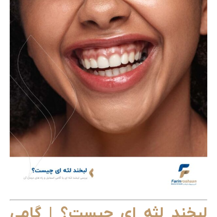
لبخند لثه ای چیست؟ | گامی