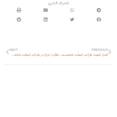
اشتراک گذاری
NEXT
PREVIOUS
کنترل کیفیت طراحی ایمپلنت شخصی‌سازی‌شده | FRT Clinical Governance – بخش سوم
نظارت جراح در طراحی ایمپلنت شخصی‌سازی‌شده| Surgeon-Level Oversight | FRT Clinical Governance