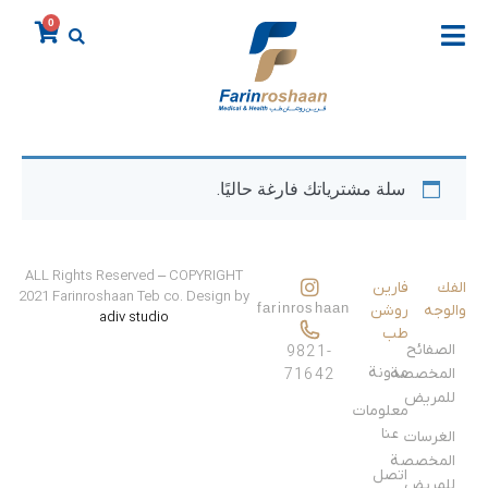
0
سلة مشترياتك فارغة حاليًا.
ALL Rights Reserved – COPYRIGHT
الفك
فارين
2021 Farinroshaan Teb co. Design by
farinroshaan
والوجه
روشن
adiv studio
طب
الصفائح 
9821-
مدونة
المخصصة 
71642
للمريض
معلومات
عنا
الغرسات 
المخصصة 
اتصل
للمريض